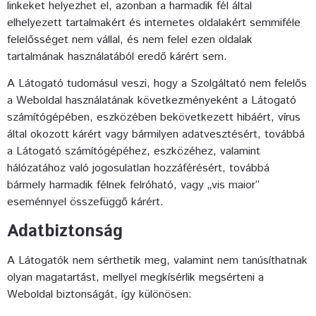
linkeket helyezhet el, azonban a harmadik fél által
elhelyezett tartalmakért és internetes oldalakért semmiféle
felelősséget nem vállal, és nem felel ezen oldalak
tartalmának használatából eredő kárért sem.
A Látogató tudomásul veszi, hogy a Szolgáltató nem felelős
a Weboldal használatának következményeként a Látogató
számítógépében, eszközében bekövetkezett hibáért, vírus
által okozott kárért vagy bármilyen adatvesztésért, továbbá
a Látogató számítógépéhez, eszközéhez, valamint
hálózatához való jogosulatlan hozzáférésért, továbbá
bármely harmadik félnek felróható, vagy „vis maior”
eseménnyel összefüggő kárért.
Adatbiztonság
A Látogatók nem sérthetik meg, valamint nem tanúsíthatnak
olyan magatartást, mellyel megkísérlik megsérteni a
Weboldal biztonságát, így különösen: