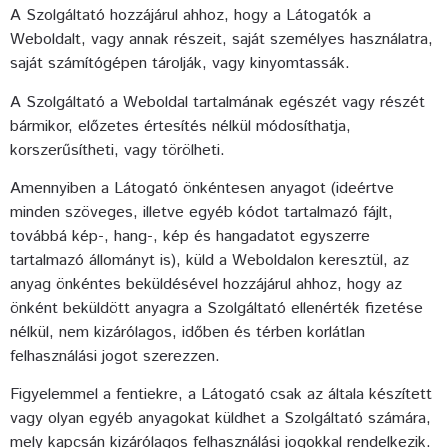
A Szolgáltató hozzájárul ahhoz, hogy a Látogatók a
Weboldalt, vagy annak részeit, saját személyes használatra,
saját számítógépen tárolják, vagy kinyomtassák.
A Szolgáltató a Weboldal tartalmának egészét vagy részét
bármikor, előzetes értesítés nélkül módosíthatja,
korszerűsítheti, vagy törölheti.
Amennyiben a Látogató önkéntesen anyagot (ideértve
minden szöveges, illetve egyéb kódot tartalmazó fájlt,
továbbá kép-, hang-, kép és hangadatot egyszerre
tartalmazó állományt is), küld a Weboldalon keresztül, az
anyag önkéntes beküldésével hozzájárul ahhoz, hogy az
önként beküldött anyagra a Szolgáltató ellenérték fizetése
nélkül, nem kizárólagos, időben és térben korlátlan
felhasználási jogot szerezzen.
Figyelemmel a fentiekre, a Látogató csak az általa készített
vagy olyan egyéb anyagokat küldhet a Szolgáltató számára,
mely kapcsán kizárólagos felhasználási jogokkal rendelkezik.