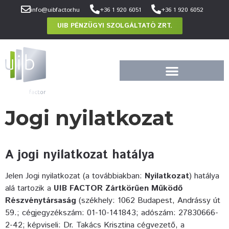
info@uibfactor.hu
+36 1 920 6051
+36 1 920 6052
UIB PÉNZÜGYI SZOLGÁLTATÓ ZRT.
Jogi nyilatkozat
A jogi nyilatkozat hatálya
Jelen Jogi nyilatkozat (a továbbiakban:
Nyilatkozat
) hatálya
alá tartozik a
UIB FACTOR Zártkörűen Működő
Részvénytársaság
(székhely: 1062 Budapest, Andrássy út
59.; cégjegyzékszám: 01-10-141843; adószám: 27830666-
2-42; képviseli: Dr. Takács Krisztina cégvezető, a