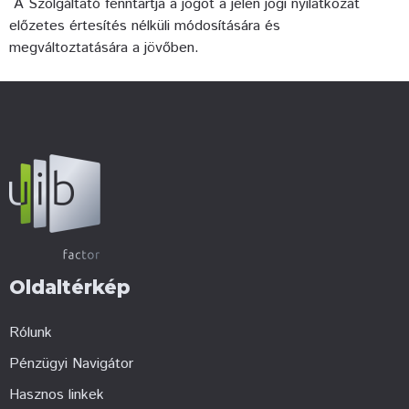
A Szolgáltató fenntartja a jogot a jelen jogi nyilatkozat
előzetes értesítés nélküli módosítására és
megváltoztatására a jövőben.
Oldaltérkép
Rólunk
Pénzügyi Navigátor
Hasznos linkek