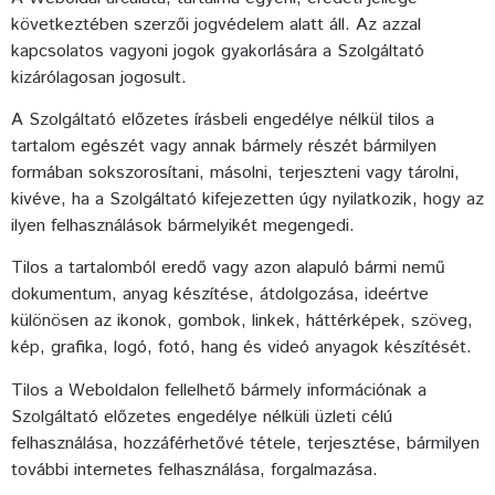
következtében szerzői jogvédelem alatt áll. Az azzal
kapcsolatos vagyoni jogok gyakorlására a Szolgáltató
kizárólagosan jogosult.
A Szolgáltató előzetes írásbeli engedélye nélkül tilos a
tartalom egészét vagy annak bármely részét bármilyen
formában sokszorosítani, másolni, terjeszteni vagy tárolni,
kivéve, ha a Szolgáltató kifejezetten úgy nyilatkozik, hogy az
ilyen felhasználások bármelyikét megengedi.
Tilos a tartalomból eredő vagy azon alapuló bármi nemű
dokumentum, anyag készítése, átdolgozása, ideértve
különösen az ikonok, gombok, linkek, háttérképek, szöveg,
kép, grafika, logó, fotó, hang és videó anyagok készítését.
Tilos a Weboldalon fellelhető bármely információnak a
Szolgáltató előzetes engedélye nélküli üzleti célú
felhasználása, hozzáférhetővé tétele, terjesztése, bármilyen
további internetes felhasználása, forgalmazása.