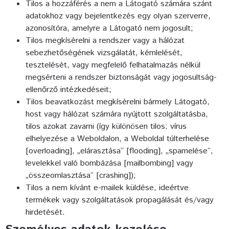
Tilos a hozzáférés a nem a Látogató számára szánt
adatokhoz vagy bejelentkezés egy olyan szerverre,
azonosítóra, amelyre a Látogató nem jogosult;
Tilos megkísérelni a rendszer vagy a hálózat
sebezhetőségének vizsgálatát, kémlelését,
tesztelését, vagy megfelelő felhatalmazás nélkül
megsérteni a rendszer biztonságát vagy jogosultság-
ellenőrző intézkedéseit;
Tilos beavatkozást megkísérelni bármely Látogató,
host vagy hálózat számára nyújtott szolgáltatásba,
tilos azokat zavarni (így különösen tilos: vírus
elhelyezése a Weboldalon, a Weboldal túlterhelése
[overloading], „elárasztása” [flooding], „spamelése”,
levelekkel való bombázása [mailbombing] vagy
„összeomlasztása” [crashing]);
Tilos a nem kívánt e-mailek küldése, ideértve
termékek vagy szolgáltatások propagálását és/vagy
hirdetését.