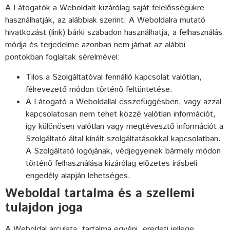
A Látogatók a Weboldalt kizárólag saját felelősségükre
használhatják, az alábbiak szerint:
A Weboldalra mutató
hivatkozást (link) bárki szabadon használhatja, a felhasználás
módja és terjedelme azonban nem járhat az alábbi
pontokban foglaltak sérelmével:
Tilos a Szolgáltatóval fennálló kapcsolat valótlan,
félrevezető módon történő feltüntetése.
A Látogató a Weboldallal összefüggésben, vagy azzal
kapcsolatosan nem tehet közzé valótlan információt,
így különösen valótlan vagy megtévesztő információt a
Szolgáltató által kínált szolgáltatásokkal kapcsolatban.
A Szolgáltató logójának, védjegyeinek bármely módon
történő felhasználása kizárólag előzetes írásbeli
engedély alapján lehetséges.
Weboldal tartalma és a szellemi
tulajdon joga
A Weboldal arculata, tartalma egyéni, eredeti jellege