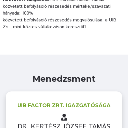
közvetett befolyásoló részesedés mértéke/szavazati
hányada: 100%
közvetett befolyásoló részesedés megvalósulása: a UIB
Zrt., mint köztes vállalkozáson keresztül1
Menedzsment
UIB FACTOR ZRT. IGAZGATÓSÁGA
DR. KERTÉSZ JÓZSEF TAMÁS