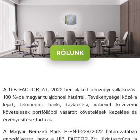
RÓLUNK
A UIB FACTOR Zrt. 2022-ben alakult pénzügyi vállalkozás,
100 %-os magyar tulajdonosi hátérrel. Tevékenységei közé a
lejárt, felmondott banki, távközlési, valamint közüzemi
követelések portfólióból vásárolt követelések kezelése és
érvényesítése tartozik.
A Magyar Nemzeti Bank H-EN-I-228/2022 határozatában
engedélyezte, hogy a UIB FACTOR Zrt. üzletszerűen, a