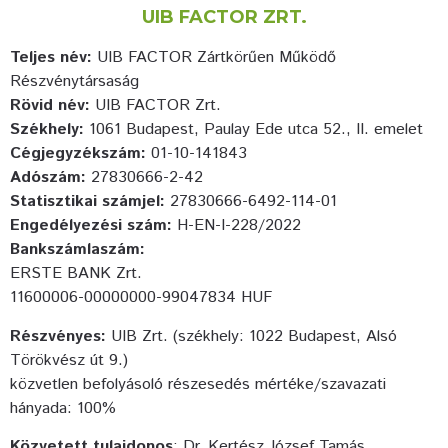
UIB FACTOR ZRT.
Teljes név:
UIB FACTOR Zártkörűen Működő
Részvénytársaság
Rövid név:
UIB FACTOR Zrt.
Székhely:
1061 Budapest, Paulay Ede utca 52., II. emelet
Cégjegyzékszám:
01-10-141843
Adószám:
27830666-2-42
Statisztikai számjel:
27830666-6492-114-01
Engedélyezési szám:
H-EN-I-228/2022
Bankszámlaszám:
ERSTE BANK Zrt.
11600006-00000000-99047834 HUF
Részvényes:
UIB Zrt. (székhely: 1022 Budapest, Alsó
Törökvész út 9.)
közvetlen befolyásoló részesedés mértéke/szavazati
hányada: 100%
Közvetett tulajdonos
: Dr. Kertész József Tamás