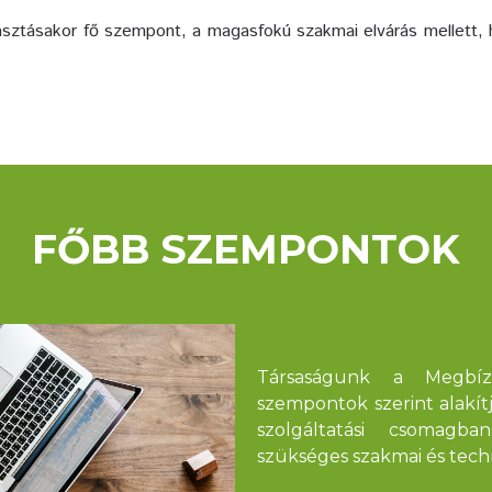
lasztásakor fő szempont, a magasfokú szakmai elvárás mellett, h
FŐBB SZEMPONTOK
Társaságunk a Megbíz
szempontok szerint alakít
szolgáltatási csomagba
szükséges szakmai és techn