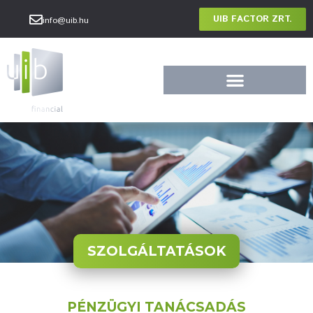
UIB FACTOR ZRT.
info@uib.hu
SZOLGÁLTATÁSOK
PÉNZÜGYI TANÁCSADÁS