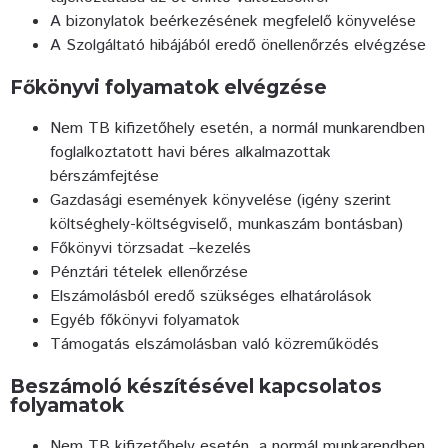
A bizonylatok beérkezésének megfelelő könyvelése
A Szolgáltató hibájából eredő önellenőrzés elvégzése
Főkönyvi folyamatok elvégzése
Nem TB kifizetőhely esetén, a normál munkarendben
foglalkoztatott havi béres alkalmazottak
bérszámfejtése
Gazdasági események könyvelése (igény szerint
költséghely-költségviselő, munkaszám bontásban)
Főkönyvi törzsadat –kezelés
Pénztári tételek ellenőrzése
Elszámolásból eredő szükséges elhatárolások
Egyéb főkönyvi folyamatok
Támogatás elszámolásban való közreműködés
Beszámoló készítésével kapcsolatos
folyamatok
Nem TB kifizetőhely esetén, a normál munkarendben