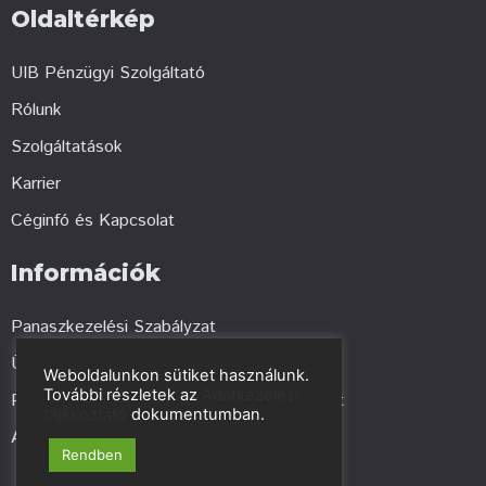
Oldaltérkép
UIB Pénzügyi Szolgáltató
Rólunk
Szolgáltatások
Karrier
Céginfó és Kapcsolat
Információk
Panaszkezelési Szabályzat
Üzletszabályzat
Weboldalunkon sütiket használunk.
További részletek az
Adatkezelési
Pénzmosás és terrorizmus elleni szabályzat
tájékoztató
dokumentumban.
Adatbiztonság és Adatvédelmi szabályzat
Rendben