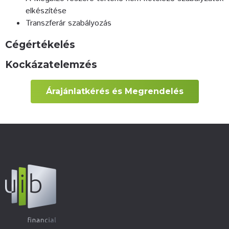
elkészítése
Transzferár szabályozás
Cégértékelés
Kockázatelemzés
Árajánlatkérés és Megrendelés